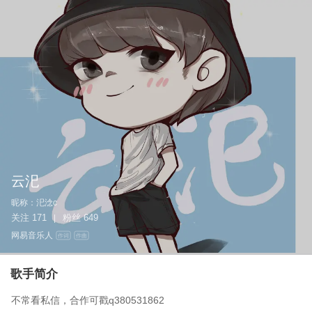
云汜
昵称：
汜淰c
关注
171
粉丝
649
|
网易音乐人
作词
作曲
歌手简介
不常看私信，合作可戳q380531862