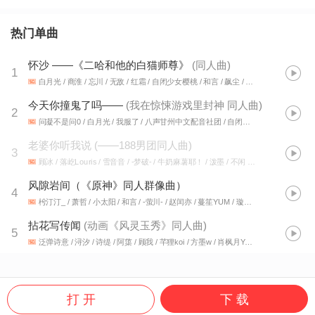
热门单曲
怀沙 ——《二哈和他的白猫师尊》
(
同人曲
)
1
白月光 / 商淮 / 忘川 / 无敌 / 红霜 / 自闭少女樱桃 / 和言 / 飙尘 / 小太阳 / 赵闰亦 / 凡凡凡凡凡音 / 似塔Taani / 金乌 / 威斯东奥丁 / 阿鱼 / 云汜 / 夜阑feel / 时琛 / LY_夕木 / 厌钰 / 清寒mtw / Yora. / 南书 / 苏打岚Soda
今天你撞鬼了吗——
(
我在惊悚游戏里封神 同人曲
)
2
问凝不是问0 / 白月光 / 我服了 / 八声甘州中文配音社团 / 自闭少女樱桃 / 白阀 / 云汜 / 尤其YoChee / 凡凡凡凡凡音 / 壹奕 / 苏打岚Soda / 张发财MAF / 顾焉 / 阮初
老婆你听我说
(
——188男团同人曲
)
3
顾冰 / 落屹Louris / 雪音音 / -梦破- / 牛奶麻薯耶！ / 泼墨 / 不闲 / 凌悠 / ALO啊咧 / 时夏umiko5 / 砚丞 / 月椛 / 叶平新 / 小羊JUN吖 / 肖枫月Yue / C.h / 昍明暒 / 云汜
风隙岩间（《原神》同人群像曲）
4
枍汀汀_ / 萧哲 / 小太阳 / 和言 / -萤川- / 赵闰亦 / 蔓笙YUM / 璇珠 / 鸣千域 / 瓜瓜 / 慕洺mio / 鲸落 / 叶平新 / 周柃 / 自闭少女樱桃 / 无敌 / 宿年 / 时臣Tokiomi / -梦破- / 红霜 / 云汜 / 叶卡yolka
拈花写传闻
(
动画《风灵玉秀》同人曲
)
5
泛弹诗意 / 浔汐 / 诗缇 / 阿蕖 / 顾我 / 芊狸koi / 方墨w / 肖枫月Yue / 云汜 / Hin_谣曦怀_Filanly / 村东头桃老汉
打 开
下 载