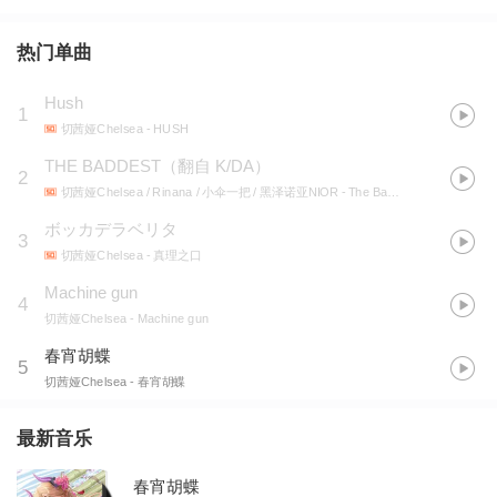
热门单曲
Hush
1
切茜娅Chelsea
- HUSH
THE BADDEST（翻自 K/DA）
2
切茜娅Chelsea / Rinana / 小伞一把 / 黑泽诺亚NIOR
- The Baddest
ボッカデラベリタ
3
切茜娅Chelsea
- 真理之口
Machine gun
4
切茜娅Chelsea
- Machine gun
春宵胡蝶
5
切茜娅Chelsea
- 春宵胡蝶
最新音乐
春宵胡蝶