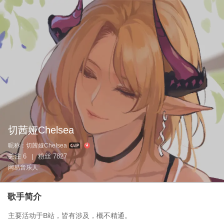
切茜娅Chelsea
昵称：
切茜娅CheIsea
关注
6
粉丝
7827
|
网易音乐人
歌手简介
主要活动于B站，皆有涉及，概不精通。