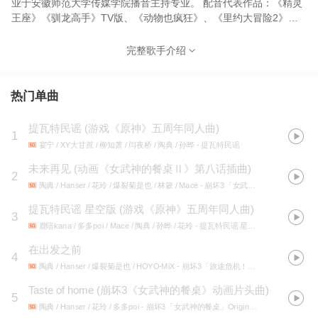
业于安徽师范大学传媒学院播音主持专业。 配音代表作品：《精灵
王座》《驯龙高手》TV版、《动物也疯狂》、《里约大冒险2》、
《武庚纪》、《斗罗大陆》、《天行九歌》、《原神》、《崩坏3》
《明日方舟》《无期迷途》等。陶典的配音自然清新，干净，甜
完整歌手介绍
美，被业界誉为"最年轻的童音"。 2022年，参与《我是特优声》。
热门单曲
提瓦特民谣
(
游戏《原神》五周年同人曲
)
1
宴宁 / XY大甘蔗 / 柳知萧 / 闫夜桥 / 陶典 / 孙晔
- 提瓦特民谣
未来再见
(
动画《女武神的餐桌Ⅱ》第八话插曲
)
2
陶典 / Hanser / 花玲 / 爆裂菊是也 / 林簌 / Mace
- 崩坏3「女武神的餐桌Ⅱ」Original Soundtrack
提瓦特民谣 星空版
(
游戏《原神》五周年同人曲
)
3
鹿喑kana / 多多poi / Mace / 陶典 / 孙晔 / 花玲
- 提瓦特民谣 星空版
在出发之前
4
陶典 / Hanser / 爆裂菊是也 / HOYO-MiX
- 崩坏3「旅途危机！圣芙蕾雅号特别事件」Original Soundtrack
Taste of home
(
崩坏3《女武神的餐桌》动画片头曲
)
5
陶典 / Hanser / 花玲 / 多多poi
- 崩坏3「女武神的餐桌」Original Soundtrack