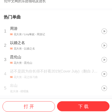
伦中文网的乐团领唱及团长
热门单曲
周游
1
花大侠 / Liny琳妮
- 周游记
以婚之名
2
花大侠
- 以婚之名
昆伦山
3
花大侠
- 昆伦山
还不是因为你长得不好看2019(Cover July)（翻自 July）
4
花大侠
- 花之练习曲
出山
5
花大侠
- 瞎唱集
打 开
下 载