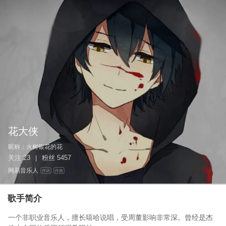
花大侠
昵称：
火树银花的花
关注
23
粉丝
5457
|
网易音乐人
作词
作曲
歌手简介
一个非职业音乐人，擅长嘻哈说唱，受周董影响非常深。曾经是杰