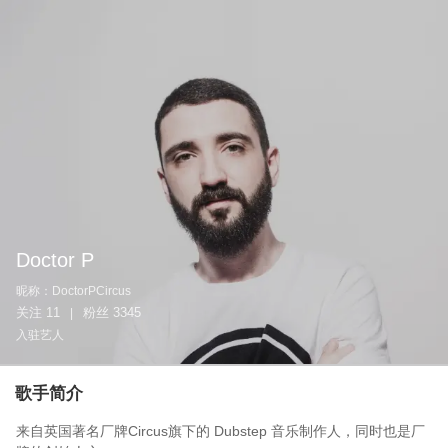
Doctor P
昵称：
DoctorPCircus
关注
11
粉丝
3345
|
入驻艺人
歌手简介
来自英国著名厂牌Circus旗下的 Dubstep 音乐制作人，同时也是厂