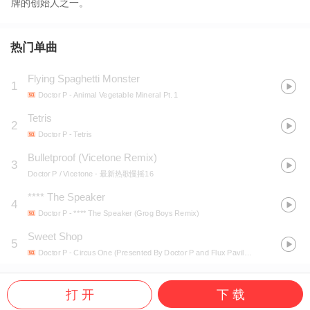
牌的创始人之一。
热门单曲
Flying Spaghetti Monster
1
Doctor P
- Animal Vegetable Mineral Pt. 1
Tetris
2
Doctor P
- Tetris
Bulletproof (Vicetone Remix)
3
Doctor P / Vicetone
- 最新热歌慢摇16
**** The Speaker
4
Doctor P
- **** The Speaker (Grog Boys Remix)
Sweet Shop
5
Doctor P
- Circus One (Presented By Doctor P and Flux Pavilion)
打 开
下 载