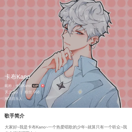
卡布Kano
昵称：
卡布Kano
关注
55
粉丝
968
|
网易音乐人
歌手简介
大家好~我是卡布Kano~一个热爱唱歌的少年~就算只有一个听众~我