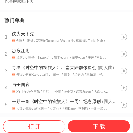
也会继续唱下去！
热门单曲
侠为天下先
1
剑网3 / 墨绛 / 花宫瑞Rebecca / Assen捷 / 硝酸铜 / Tacke竹桑 / 五音Jw / 小爱的妈 / 戎一Neo / 醉雪 / -毛毛酱- / 张申骋 / 兔啾啾 / 绯村柯北 / 卡布Kano / 小时姑娘 / 裂天 / 林清弄 / 凌寒蕾 / 柳长青 / 晴几IKU
浊浪江湖
2
海疼er / 王晋（Braska） / 清平cyann / 而安yasu / 牙牙 / 不是Av的Ay君 / 樱花小狼 / 墨雨晨 / 卡布Kano / 见风kaze / 鱼子御 / 柏松Poisson
寻绘《时空中的绘旅人》叶塞大陆群像原创
(
同人曲
)
3
云柒 / 卡布Kano / 白翎 / _澜一_ / 黯尘_ / 兰天力 / 王如意
- 寻绘（《时空中的绘旅人》叶塞大陆群像原创同人曲）
与子同裳
4
XY小羊原创音乐 / 奇然 / 小小萱 / 许多葵 / 诺言Jason / 沈谧仁 / 汐聆雪 / 笑语嫣然风清云淡 / 馒头妞 / 文兮_ / 花宫瑞Rebecca / 锦nii / 米六 / 雲霏霏 / 羽先生_89 / 爱笑笑 / 财神 / 笙烟呀 / 千书 / 叶有才 / 云柒 / 錬金娘 / 呱呱小精灵 / 巫汐 / 小樱花Ayo / 脆桃桃 / 松月_D / 辨识度 / 曼姝 / 满汉澜一 / 比卡 / 咕叽 / 墨风清浅 / 二狗甲鸟 / 顾若善 / 小猛cohen / 楚歌同学 / 墨怀枫 / 鬼医 / 刘泓君 / 一心 / 陌秋离 / 唐宋 / assen捷 / 老虎欧巴 / 文致 / 花千诚 / 流浪的蛙蛙 / 青盏 / sk清风 / 宫南 / 幽谷 / 痴笑 / 落樱风 / 兰初 / 退役熬夜选手宸嘉 / 墨雨晨 / 大红花 / 墨绛 / 迟夜 / sk卡布达 / 琥珀珀珀珀丶 / 酷酷. / 徽阿令 / 钧玥。 / 晴几IKU / 子莘 / 我素欹欹 / 茶了了 / 肥九啾 / 凌寒蕾 / Evelyn-艺惟 / 霜竭 / 曦女 / 克丽斯 / 五木明琼 / 黄麒Eros / 慕伯 / AYQ / 霏箬 / 悟我 / 二格_zzzoe / Koori冰鹤 / 养猪闲士 / 白姬eternity / 白翎 / 张睿衡 / 病友_ZY / 小五沉沉沉 / 九夏 / AHKE / 嘟比Dubi / 龙小葵 / 水云汐Camus / Babystop_山竹 / 蓝处 / 妖痴 / Anam雅 / 兰天力 / 卡布Kano
一期一绘《时空中的绘旅人》一周年纪念原创
(
同人曲
)
5
云柒 / 墨绛 / 满汉澜一 / 大红花 / 卡布Kano / 季枳然
- 一期一绘（《时空中的绘旅人》一周年纪念原创同人曲）
打 开
下 载