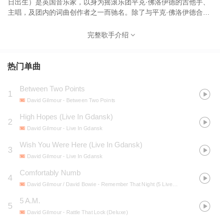
日出生）是英国音乐家，以身为摇滚乐团平克·佛洛伊德的吉他手、
主唱，及团内的词曲创作者之一而驰名。除了与平克·佛洛伊德合作
之外，吉尔摩也为各式各样的歌手担任唱片制作人，并同时是位成
功的单飞歌手。吉尔摩亦积极参与许多慈善组织活动。2003年，他
完整歌手介绍
因对音乐与慈善事业的卓越贡献，被授予英帝国司令勋衔
（CBE）。吉尔摩并于2008年Q杂志音乐奖典礼上获颁杰出贡献头
衔。 2011年，吉尔摩在《滚石》杂志的“史上百大伟大吉他手”中名
热门单曲
列第14名。
Between Two Points
1
David Gilmour
- Between Two Points
High Hopes (Live In Gdansk)
2
David Gilmour
- Live In Gdansk
Wish You Were Here (Live In Gdansk)
3
David Gilmour
- Live In Gdansk
Comfortably Numb
4
David Gilmour / David Bowie
- Remember That Night (5 Live Tracks)
5 A.M.
5
David Gilmour
- Rattle That Lock (Deluxe)