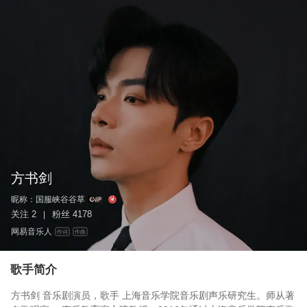
方书剑
昵称：
国服峡谷谷草
关注
2
粉丝
4178
|
网易音乐人
作词
作曲
歌手简介
方书剑 音乐剧演员，歌手 上海音乐学院音乐剧声乐研究生。师从著