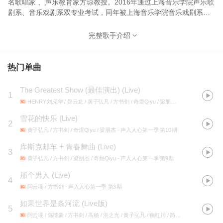
名歌唱家 、声乐教育家方琼教授。2016年通过上海音乐学院声乐歌
剧系、音乐戏剧系双专业考试，同年被上海音乐学院音乐戏剧系录
取，2020年以优异的专业成绩免试保送上海音乐学院研究生。在校
期间获国家级“中银”奖学⾦、上海大学生年度人物入围奖、上海⾳乐
完整歌手介绍
学院⼀等奖学⾦、三好学⽣、优秀班⼲部、优秀志愿者；获2019 上
海市舞台作品评选展演新人奖，2020 上海司法行政戒毒公益宣传大
使，2021中央电视台《上线吧！华彩少年》“国风少年成长计划优秀
热门单曲
代表”，2021 首届舞台剧产业发展论坛助力大使/青年音乐剧演员优
秀代表，2022 星光YOUNG年度盛典最具潜力音乐剧男演员奖，
The Greatest Show (最佳演出) (Live)
1
2022“明天会更好”华语音乐剧大赏推广大使等荣誉。参与多项国家
HENRY刘宪华 / 郑云龙 / 黄子弘凡 / 方书剑 / 奇煜Qiyu / 梁朋杰
- 声入人心第一季 
艺术基金项目，多次参与央视、卫视大型节目录制及建党百年、建
团百年、建国七十周年等大型文艺活动。 主要作品有 音乐剧：《青
雪花的快乐 (Live)
2
春禁忌游戏》《赵氏孤儿》、《忠诚》、《我的遗愿清单》、《春
黄子弘凡 / 方书剑 / 奇煜Qiyu / 梁朋杰
- 声入人心第一季 第10期
上海1949》、《信》中文版、《梵高》等； 单曲：《时光诗人的
库斯克邮车 + 青春舞曲 (Live)
夜》、《凯旋》、《咏叹调》等； 参加电视节目：中央电视台《上
3
线吧！华彩少年》、央视音乐频道《乐享汇》、湖南卫视《声入人
黄子弘凡 / 方书剑 / 梁朋杰 / 奇煜Qiyu
- 声入人心第一季 第9期
心》第一季、《神奇的汉字》、《巅峰之夜》、东方卫视《爱乐之
那个男人 (Live)
4
都》等；
阿云嘎 / 方书剑
- 声入人心第一季 第3期
如果世界是条河流 (Live版)
5
阿云嘎 / 陈博豪 / 方书剑 / 高杨 / 洪之光 / 黄子弘凡 / 鞠红川 / 简弘亦 / 刘彬濠 / 梁朋杰 / 李琦 / 陆宇鹏 / 马佳 / 奇煜Qiyu