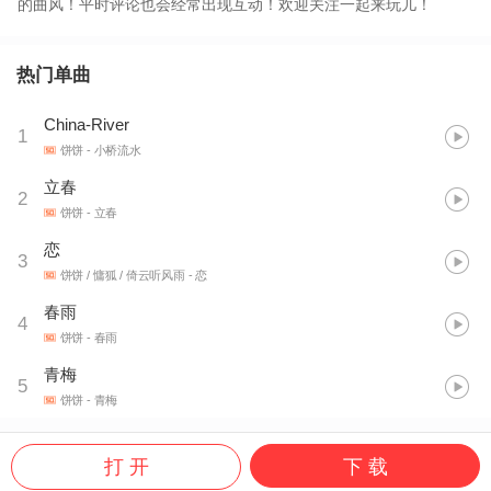
的曲风！平时评论也会经常出现互动！欢迎关注一起来玩儿！
热门单曲
China-River
1
饼饼
- 小桥流水
立春
2
饼饼
- 立春
恋
3
饼饼 / 慵狐 / 倚云听风雨
- 恋
春雨
4
饼饼
- 春雨
青梅
5
饼饼
- 青梅
打 开
下 载