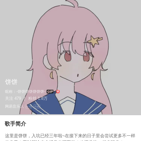
饼饼
昵称：
-饼饼饼饼饼饼饼-
关注
479
粉丝
1.8万
|
网易音乐人
作词
作曲
歌手简介
这里是饼饼，入坑已经三年啦~在接下来的日子里会尝试更多不一样