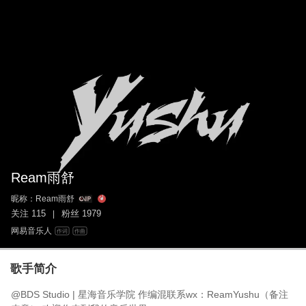
Ream雨舒
昵称：
Ream雨舒
关注
115
粉丝
1979
|
网易音乐人
作词
作曲
歌手简介
@BDS Studio | 星海音乐学院 作编混联系wx：ReamYushu（备注