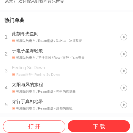
来意） 欢迎你来到我的音乐世界
热门单曲
此刻寻光星间
1
鸣潮先约电台 / Ream雨舒 / DaHua
- 冰原星炬
于电子星海轻歌
2
鸣潮先约电台 / 飞行雪绒 / Ream雨舒
- 飞向春天
Feeling So Down
3
Ream雨舒
- Feeling So Down
太阳与风的旅程
4
鸣潮先约电台 / Ream雨舒
- 壳中的摇篮曲
穿行于真相地带
5
鸣潮先约电台 / Ream雨舒
- 废都的破晓
打 开
下 载