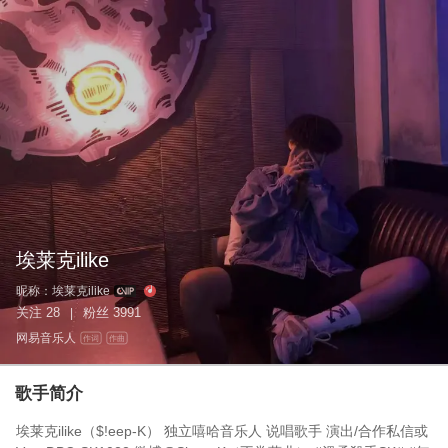
埃莱克ilike
昵称：
埃莱克ilike
关注
28
粉丝
3991
|
网易音乐人
作词
作曲
歌手简介
埃莱克ilike（$!eep-K） 独立嘻哈音乐人 说唱歌手 演出/合作私信或