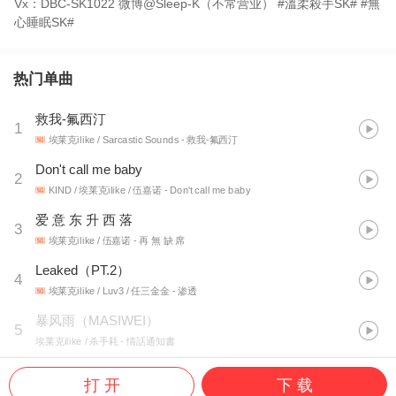
Vx：DBC-SK1022 微博@Sleep-K（不常营业） #溫柔殺手SK# #無
心睡眠SK#
热门单曲
救我-氟西汀
1
埃莱克ilike / Sarcastic Sounds
- 救我-氟西汀
Don't call me baby
2
KIND / 埃莱克ilike / 伍嘉诺
- Don't call me baby
爱 意 东 升 西 落
3
埃莱克ilike / 伍嘉诺
- 再 無 缺 席
Leaked（PT.2）
4
埃莱克ilike / Luv3 / 任三金金
- 渗透
暴风雨（MASIWEI）
5
埃莱克ilike / 杀手耗
- 情話通知書
打 开
下 载