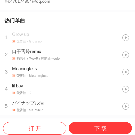
箱:470174954@qq.com
热门单曲
Grow up
1
菠萝油
- Grow up
口干舌燥remix
2
狗老七 / Two-R / 菠萝油
- color
Meaningless
3
菠萝油
- Meaningless
lil boy
4
菠萝油
- ？
パイナップル油
5
菠萝油
- SKRSKR
打 开
下 载