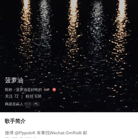
菠萝油
昵称：
菠萝油是好吃的
关注
72
粉丝
638
|
网易音乐人
作词
作曲
歌手简介
微博:@PppoloK 有事找Wechat:GmRsilli 邮