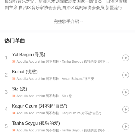
族流行音乐之父。新疆艺术剧院歌剧团国家一级演员，自治区青联
副主席,自治区音乐家协会会员,自治区戏剧家协会会员,新疆流行音
乐家学会副会长,新疆音像出版社高级顾问,新疆大学新闻与传播学院
戏剧概论教授,新疆艾滋病协会代言人,新疆戒毒形象大使。以他深入
完整歌手介绍
人心的歌声和优美的歌曲，被称为西域歌王。 【演艺生涯】：
2004年由新疆艺术剧院歌剧团创作的大型音乐剧 《冰山上的来
客》，他扮演主角"阿米尔”。该剧从2004年至2009年在全国范围内
热门单曲
演出100多场,先后获得中共中央宣传部"五个一工程奖,文化部文华
奖、文艺奖、作品奖、文化和谐奖、艺术贡献奖等多项奖项。 出道
Yol Bargin (寻觅)
1
三十年来阿不都拉发行过近三十张专辑。2009年签约海蝶音乐并发
Abdulla Abdurehim 阿不都拉
- Tanha Soygu / 孤独的爱 (阿不都拉2005年个人演唱会)
行了其第二张国语专辑"西部歌王阿不都拉"。 2013年他在全国发行
了第三张国语专辑"没有都市的天空”并荣获"华语金曲奖”。 2015年
Kulpat (忧愁)
2
荣获中国广播电视协会颁发的“十大金牌歌手"奖。他的声音能在维语
Abdulla Abdurehim 阿不都拉
- Aman Bolsun / 祝平安
歌坛深入人心,自然有他的魅力所在,把如此特制的嗓音运用到国语歌
Siz (您)
曲的演绎上,可谓国语歌坛的“新声音”。因此他的音域的表现是每张
3
专辑悦耳的最基础构成部分。他还是一位充满大爱、淳朴善良的
Abdulla Abdurehim 阿不都拉
- Siz / 您
人。1995年、1999年、2005年、2009年和2013年与2014年,他举
Kaqur Ozum (对不起“自己”)
4
办了6次个人演唱会。1995年在他的第一次演唱会将收入全部捐给
Abdulla Abdurehim 阿不都拉
- Kaqur Ozum(对不起“自己”)
受地震灾害破坏的伽师县。 他用自己滚烫的心,温暖了灾区的群众。
北京奥运会开幕式前文艺演出，阿不都拉以一曲《刀郎买西来甫》
Tanha Soygu (孤独的爱)
5
引来全世界关注的目光，当日网络词条搜索达千万余条。“最佳单曲”
Abdulla Abdurehim 阿不都拉
- Tanha Soygu / 孤独的爱 (阿不都拉2005年个人演唱会)
“民语金曲”“最具影响力的男歌手”“最受欢迎的男歌手”等国际、国内