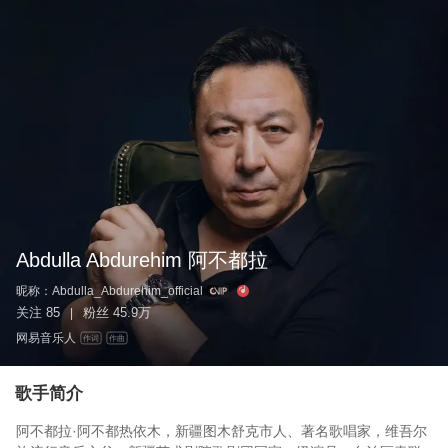
Abdulla Abdurehim 阿不都拉
昵称：
Abdulla_Abdurehim_official
关注
85
粉丝
45.9万
|
网易音乐人
作词
作曲
歌手简介
阿不都拉·阿不都热依木，新疆图木舒克市人、著名歌唱家，维吾尔