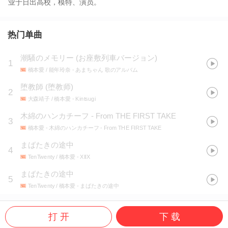
业于日出高校，模特、演员。
热门单曲
潮騒のメモリー (お座敷列車バージョン)
1
橋本愛 / 能年玲奈
- あまちゃん 歌のアルバム
堕教師
(
堕教师
)
2
大森靖子 / 橋本愛
- Kintsugi
木綿のハンカチーフ - From THE FIRST TAKE
3
橋本愛
- 木綿のハンカチーフ - From THE FIRST TAKE
まばたきの途中
4
TenTwenty / 橋本愛
- XIIX
まばたきの途中
5
TenTwenty / 橋本愛
- まばたきの途中
打 开
下 载