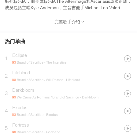
酷死核乐队，由金属核乐队The Afterimage和Ascariasis成员组成，
成员包括主唱Kyle Anderson，主音吉他手Michael Leo Valeri，节
奏吉他手Liam Beeson，贝斯手Dallas Bricker，鼓手Rob Zalischi。
在音乐上，乐队从残酷死亡金属中提取元素，并将其融入死核，同
完整歌手介绍
时也使用了大量技术性强、不和谐的riff。
热门单曲
Eclipse
1
Brand of Sacrifice
- The Interstice
Lifeblood
2
Brand of Sacrifice / Will Ramos
- Lifeblood
Darkbloom
3
We Came As Romans / Brand of Sacrifice
- Darkbloom
Exodus
4
Brand of Sacrifice
- Exodus
Fortress
5
Brand of Sacrifice
- Godhand