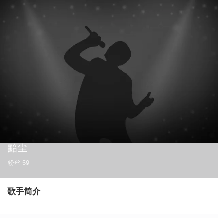
黯尘
粉丝
59
歌手简介