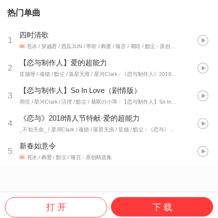
热门单曲
四时清歌
1
苍冰 / 穿越君 / 西瓜JUN / 帝听 / 葬爱 / 臻言 / 蜀喑 / 黯尘
- 原创精选集
【恋与制作人】爱的超能力
2
笙烟呀 / 魂锁 / 黯尘 / 落星无痕 / 星河Clark
- 《恋与制作人》2018情人节特献--爱的超能力
【恋与制作人】So In Love（剧情版）
3
周弦 / 星河Clark / 活埋 / 黯尘 / 慕斯の小乖
- 【恋与制作人】So In Love
《恋与》2018情人节特献·爱的超能力
4
_不知天命_ / 星河Clark / 魂锁 / 落星无痕 / 笙烟 / 黯尘
- 《恋与》2018情人节特献·爱的超能力
新春如意令
5
苍冰 / 葬爱 / 黯尘 / 臻言
- 原创精选集
打 开
下 载