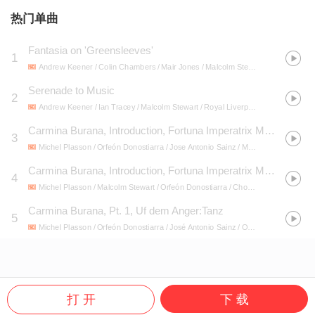
热门单曲
Fantasia on 'Greensleeves'
1
Andrew Keener / Colin Chambers / Mair Jones / Malcolm Stewart / Royal Liverpool Philharmonic Orchestra / Vernon Handley
Serenade to Music
2
Andrew Keener / Ian Tracey / Malcolm Stewart / Royal Liverpool Philharmonic Choir / Royal Liverpool Philharmonic Orchestra / Vernon Handley
Carmina Burana, Introduction, Fortuna Imperatrix Mundi:O Fortuna
3
Michel Plasson / Orfeón Donostiarra / Jose Antonio Sainz / Malcolm Stewart / Choeur D'Enfants Midi Pyrenees
Carmina Burana, Introduction, Fortuna Imperatrix Mundi:Fortune plango vulnera
4
Michel Plasson / Malcolm Stewart / Orfeón Donostiarra / Choeur D'Enfants Midi Pyrenees / Orchestre Du Capitole De Toulouse / José Antonio Sainz
Carmina Burana, Pt. 1, Uf dem Anger:Tanz
5
Michel Plasson / Orfeón Donostiarra / José Antonio Sainz / Orchestre Du Capitole De Toulouse / Malcolm Stewart / Choeur D'Enfants Midi Pyrenees
打 开
下 载