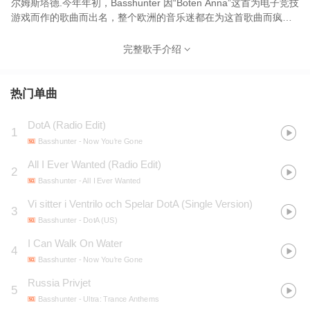
尔姆斯塔德.今年年初，Basshunter 因“Boten Anna”这首为电子竞技
游戏而作的歌曲而出名，整个欧洲的音乐迷都在为这首歌曲而疯
狂，这就使得这首歌在电子竞技比较发达的瑞典和荷兰都打进了前
三名的排行榜。另外一首走红的歌曲是“Vi sitter I Ventrilo och
完整歌手介绍
spelar DotA”意思为我们坐在Ventrilo里打DOTA，（说到DOTA解释
下：即Defense of the Ancients”“是目前魔兽RPG中很出名的一张团
队作战地图）这首歌MTV的画面是Basshunter和他的队友带着
热门单曲
Siberia牌头式通话器一起打DotA，同时这首歌中也收入了许多DotA
中有趣的声音；这个MTV中的部分片段曾在瑞典2006年的
DotA (Radio Edit)
1
DreamHack LAN赛事和Malmo的GamersParadise赛事中播放。
Basshunter
- Now You're Gone
All I Ever Wanted (Radio Edit)
2
Basshunter
- All I Ever Wanted
Vi sitter i Ventrilo och Spelar DotA (Single Version)
3
Basshunter
- DotA (US)
I Can Walk On Water
4
Basshunter
- Now You're Gone
Russia Privjet
5
Basshunter
- Ultra: Trance Anthems