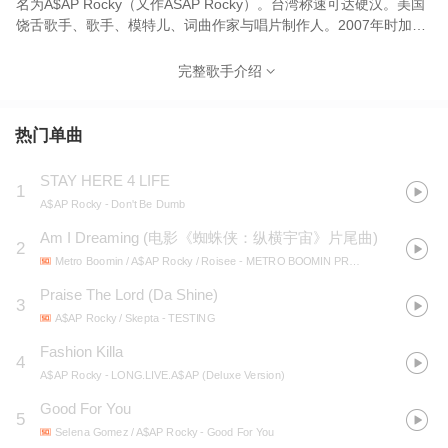
名为A$AP Rocky（又作ASAP Rocky）。台湾称速可达硬汉。美国
饶舌歌手、歌手、模特儿、词曲作家与唱片制作人。2007年时加入
美国嘻哈团体A$AP Mob。 拉基姆于2011年10月发布他的第一部完
整作品《LIVE.LOVE.A$AP》，这部作品的好评与成功使他与Polo
完整歌手介绍
Grounds Music、RCA Records和索尼音乐娱乐签了唱片合约。 随
后他录制了2013年的首张专辑《LONG.LIVE.A$AP》也受到欢迎，
并在《告示牌》二百大专辑榜排名第一。 2015年，拉基姆发行了他
热门单曲
的第二张专辑《AT.LONG.LAST.A$AP》， 这张专辑也成功在《告
示牌》二百大专辑榜上排名第一 。 2018年，他发行了自己的第三
STAY HERE 4 LIFE
1
张专辑《TESTING》，这张专辑在《告示牌》二百大专辑榜上最高
A$AP Rocky
- Don't Be Dumb
排名第四 。
Am I Dreaming
(
电影《蜘蛛侠：纵横宇宙》片尾曲
)
2
Metro Boomin / A$AP Rocky / Roisee
- METRO BOOMIN PRESENTS SPIDER-MAN: ACROSS THE SPIDER-VERSE (SOUNDTRACK FROM AND INSPIRED BY THE MOTION PICTURE)
Praise The Lord (Da Shine)
3
A$AP Rocky / Skepta
- TESTING
Fashion Killa
4
A$AP Rocky
- LONG.LIVE.A$AP (Deluxe Version)
Good For You
5
Selena Gomez / A$AP Rocky
- Good For You