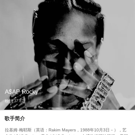
A$AP Rocky
粉丝
37.8万
歌手简介
拉基姆·梅耶斯（英语：Rakim Mayers，1988年10月3日－），艺