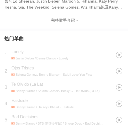
曾与Ed Sheeran, Justin Bieber, Maroon 5, Rihanna, Katy Perry,
Kesha, Sia, The Weeknd, Selena Gomez, Wiz Khalifa以及Kanye
West有过合作，堪称热单制造机，同时他还组建了两家唱片厂牌
Interscope Records和Mad Love Records。2018年7月第一次以歌
完整歌手介绍
手身份亮相，与Halsey以及Khalid合作的单曲《Eastside》打入公告
牌单曲榜第九，这是他的第一支公告牌Top 10单曲。另外，他也获
得了许多音乐奖项的加冕，BMI最佳创作歌手、2017年iHeartRadio
热门单曲
年度制作人等音乐殊荣。
Lonely
1
Justin Bieber / Benny Blanco
- Lonely
Ojos Tristes
2
Selena Gomez / Benny Blanco
- I Said I Love You First
Te Olvido (La La)
3
Benny Blanco / Selena Gomez / Becky G
- Te Olvido (La La)
Eastside
4
Benny Blanco / Halsey / Khalid
- Eastside
Bad Decisions
5
Benny Blanco / BTS (防弹少年团) / Snoop Dogg
- Bad Decisions