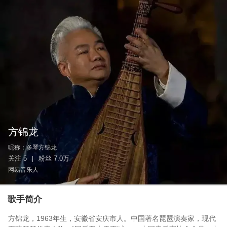
方锦龙
昵称：
多琴方锦龙
关注
5
粉丝
7.0万
|
网易音乐人
歌手简介
方锦龙，1963年生，安徽省安庆市人。中国著名琵琶演奏家，现代