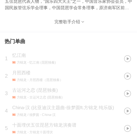
五弦琵琶代表人物，"国乐四大天王"之一，中国音乐家协会会员，中
国民族管弦乐学会理事，中国琵琶学会常务理事，原济南军区前卫
歌舞团琵琶演奏员，师从作曲家刘锡刚。"方锦龙芳华十八"女子组合
艺术总监，现为广东省艺术研究所"锦龙音乐工作室"艺术总监。
完整歌手介绍
1978年进入名家荟萃的济南军区前卫民族乐团，任弹拨乐首席、声
部长；1988年调入广州军区战士歌舞团。1997年转业至广东省民族
乐团任第一副团长兼珠海女子室内民族乐团艺术总监。2001年筹
热门单曲
建"芳华十八"时尚国乐组合，曾任"上海之春"、"第十届台北国际民
族器乐大赛"评委。现为广东省艺术研究所锦龙音乐工作室、"芳华十
忆江南
1
八"时尚国乐团艺术总监，并拥有私人乐器收藏之最的"锦龙国乐馆。
方锦龙
- 忆江南 (琵琶独奏)
1980年以来多次代表省市、国家和军队出访世界各地，先后在海内
外数十个城市举办个人音乐会，并策划指挥了多场民族交响音乐
月照西楼
2
会。他还拥有个人收藏民族乐器之最的"锦龙国乐馆"。九十年代起，
方锦龙
- 月照西楼（琵琶独奏）
他根据史料挖掘研制了改良的五弦琵琶，使琵琶的音色、音域更加
古运河之恋 (琵琶独奏)
宽广，被称为当代五弦琵琶的代表人物。 曾获首届中国艺术节金杯
3
奖，首届省港澳广东音乐大赛第一名。曾先后出访欧洲、亚洲、非
方锦龙
- 古运河之恋 (琵琶独奏)
洲多个国家，参加了芬兰赫尔辛基世界艺术节、日本"丝绸之路音乐
China-汉 (比亚迪汉主题曲-徐梦圆ft.方锦龙 纯乐版)
4
会"、"地球音乐63届日中交流 古乐音乐会"、韩国KBC"乐舞耀光州
方锦龙 / 徐梦圆
- China-汉
音乐会"等国际盛会的演出，并在广州、上海、江苏、湖北、湖南、
香港及日本等地举行过个人琵琶独奏音乐会；策划、指挥多场民族
十面埋伏五弦琵琶方锦龙演奏谱
5
交响音乐会。 2003年9月，与钢琴演奏家方奕组成"双方出击"组
方锦龙
- 方锦龙十面埋伏
合，作为"中法文化年"的音乐使者，后又成立以"双方出击"为领队的