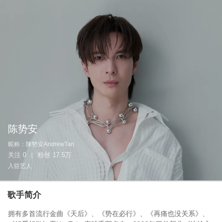
陈势安
昵称：
陳勢安AndrewTan
关注
0
粉丝
17.5万
|
入驻艺人
歌手简介
拥有多首流行金曲《天后》、《势在必行》、《再痛也没关系》、