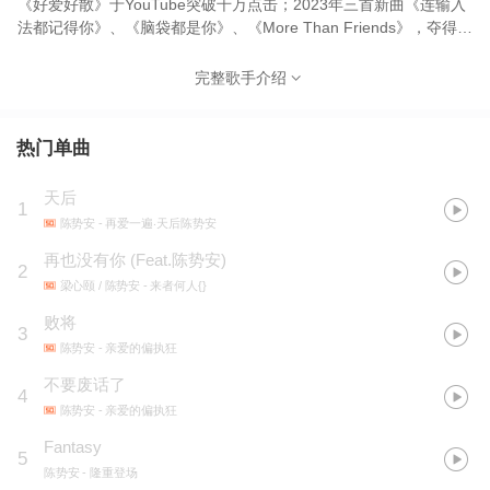
《好爱好散》于YouTube突破千万点击；2023年三首新曲《连输入
法都记得你》、《脑袋都是你》、《More Than Friends》，夺得华
语新歌即时榜、华语新歌日榜、华语新歌周榜、华语日榜四冠王，
并举办首场个人演唱会《连输入法都记得你》2024/03/12发行专辑
完整歌手介绍
《走心的歌》连续一周称霸榜首，MV一周内突破百万观看，冲上
YouTube音乐发烧影片第六名，实体专辑夺下博客来即时销售榜冠
军
热门单曲
天后
1
陈势安
- 再爱一遍‧天后陈势安
再也没有你 (Feat.陈势安)
2
梁心颐 / 陈势安
- 来者何人{}
败将
3
陈势安
- 亲爱的偏执狂
不要废话了
4
陈势安
- 亲爱的偏执狂
Fantasy
5
陈势安
- 隆重登场