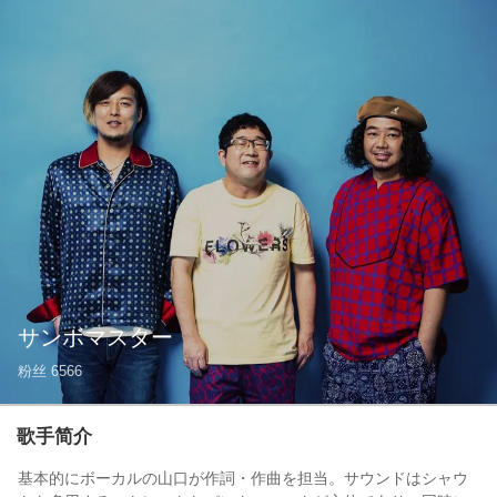
サンボマスター
粉丝
6566
歌手简介
基本的にボーカルの山口が作詞・作曲を担当。サウンドはシャウ