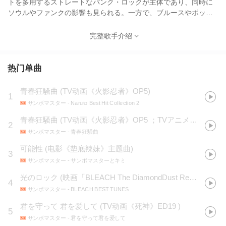
トを多用するストレートなパンク・ロックが主体であり、同時に
ソウルやファンクの影響も見られる。一方で、ブルースやポップ
スをうかがわせるような優しくメロディアスな楽曲や、ヒップホ
ップを取り入れたラップ調の楽曲なども存在する。歌詞の内容は
完整歌手介绍
愛情や生について率直に、だが独特の表現で唄ったものが多い。
曲間に山口の語りが多く入れられ、ライブではその時の想いをそ
のまま伝えるため、本来の歌詞やリズムなどをそっちのけにして
热门单曲
語り続けることもしばしばある。 また、レコーディングは基本的
に一発録りであることをモットーとしており、山口の感情が高ま
青春狂騷曲
(
TV动画《火影忍者》OP5
)
1
って
サンボマスター
- Naruto Best Hit Collection 2
青春狂騒曲
(
TV动画《火影忍者》OP5 ；TVアニメ「NARUTO -ナルト-」OP5
2
サンボマスター
- 青春狂騒曲
可能性
(
电影《垫底辣妹》主题曲
)
3
サンボマスター
- サンボマスターとキミ
光のロック
(
映画「BLEACH The DiamondDust Rebellion もう一つの氷輪丸」EDテーマ
4
サンボマスター
- BLEACH BEST TUNES
君を守って 君を爱して
(
TV动画《死神》ED19
)
5
サンボマスター
- 君を守って君を爱して