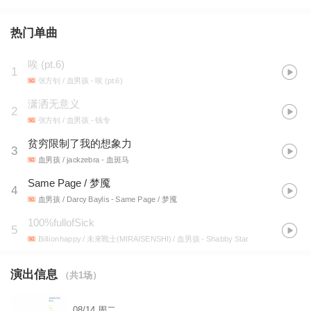
热门单曲
唉 (pt.6)
1
张方钊 / 血男孩
- 唉 (pt.6)
潇洒无意义
2
张方钊 / 血男孩
- 钱专
贫穷限制了我的想象力
3
血男孩 / jackzebra
- 血斑马
Same Page / 梦魇
4
血男孩 / Darcy Baylis
- Same Page / 梦魇
100%fullofSick
5
Billionhappy / 未來戰士(MIRAISENSHI) / 血男孩
- Shabby Star
演出信息
（共
1
场）
08/14
周二