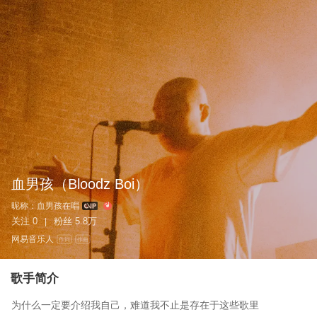
血男孩
（Bloodz Boi）
昵称：
血男孩在唱
关注
0
粉丝
5.8万
|
网易音乐人
作词
作曲
歌手简介
为什么一定要介绍我自己，难道我不止是存在于这些歌里