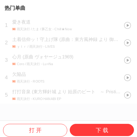
热门单曲
愛き夜道
1
雨天決行 / たま / 豚乙女
- Chill★Now
土着信仰ッ！守上げ隊
(
原曲：東方風神録 より 御柱の墓場 ~ Grave of Being
2
ｙｔｒ / 雨天決行
- LIVES
心月
(
原曲 ヴォヤージュ1969
)
3
Coro / 雨天決行
- Lu○Na
欠陥品
4
雨天決行
- ROOTS
打打音泉
(
東方輝針城 より 始原のビート ～ Pristine Beat
)
5
雨天決行
- KURO HANABI EP
打 开
下 载