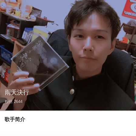
雨天決行
粉丝
2644
歌手简介