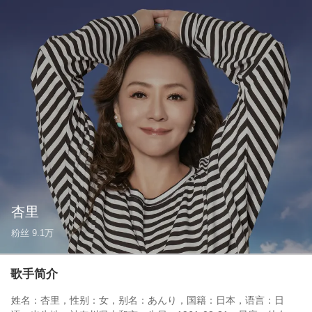
杏里
粉丝
9.1万
歌手简介
姓名：杏里，性别：女，别名：あんり，国籍：日本，语言：日