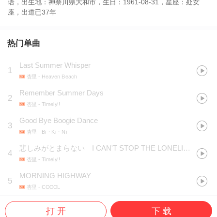
语，出生地：神奈川県大和市，生日：1961-08-31，星座：处女
座，出道已37年
热门单曲
Last Summer Whisper
1
杏里
- Heaven Beach
Remember Summer Days
2
杏里
- Timely!!
Good Bye Boogie Dance
3
杏里
- Bi・Ki・Ni
悲しみがとまらない I CAN'T STOP THE LONELINESS
4
杏里
- Timely!!
MORNING HIGHWAY
5
杏里
- COOOL
打 开
下 载