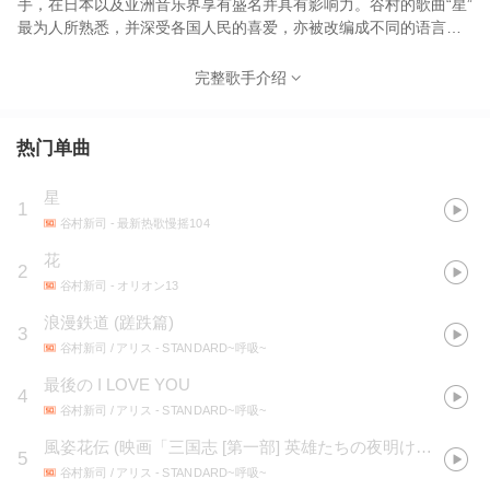
手，在日本以及亚洲音乐界享有盛名并具有影响力。谷村的歌曲“星”
最为人所熟悉，并深受各国人民的喜爱，亦被改编成不同的语言版
本，成为不朽的经典。一些歌坛巨星亦演唱过许多他的作品，其中
有邓丽君，张学友，罗文，谭咏麟，梅艳芳，关正杰，徐小凤，张
完整歌手介绍
国荣等人。
热门单曲
星
1
谷村新司
- 最新热歌慢摇104
花
2
谷村新司
- オリオン13
浪漫鉄道 (蹉跌篇)
3
谷村新司 / アリス
- STANDARD~呼吸~
最後の I LOVE YOU
4
谷村新司 / アリス
- STANDARD~呼吸~
風姿花伝
(
映画「三国志 [第一部] 英雄たちの夜明け」EDテーマ
5
谷村新司 / アリス
- STANDARD~呼吸~