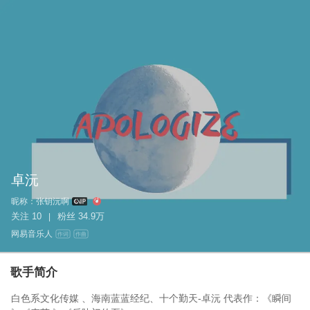
卓沅
昵称：
张钥沅啊
关注
10
粉丝
34.9万
|
网易音乐人
作词
作曲
歌手简介
白色系文化传媒 、海南蓝蓝经纪、十个勤天-卓沅 代表作：《瞬间