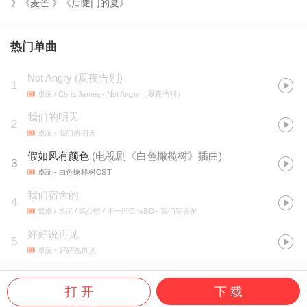
》《麦芒 》《后陡门的夏》
热门单曲
Not Angry (夏夜告别)
1
卓沅 / Chris James
- Not Angry（夏夜告别）
我们的明天
2
卓沅
- 我们的明天
假如风有颜色
(
电视剧《白色橄榄树》插曲
)
3
卓沅
- 白色橄榄树OST
我们宿舍的
4
鹭卓 / 卓沅 / 陈少熙 / 王一珩OneSD
- 我们宿舍的
好好说再见
5
卓沅
- 好好说再见
打 开
下 载