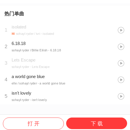
热门单曲
isolated
1
sohayl ryder / ivri
- isolated
6.18.18
2
sohayl ryder / Billie Eilish
- 6.18.18
Lets Escape
3
sohayl ryder
- Lets Escape
a world gone blue
4
elle / sohayl ryder
- a world gone blue
isn't lovely
5
sohayl ryder
- isn't lovely
打 开
下 载