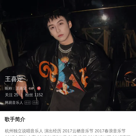
王喜定
昵称：
王喜定
关注
25
粉丝
1152
|
网易音乐人
作词
作曲
歌手简介
杭州独立说唱音乐人 演出经历 2017云栖音乐节 2017春浪音乐节