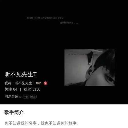
听不见先生T
昵称：
听不见先生T
关注
84
粉丝
3130
|
网易音乐人
作词
作曲
歌手简介
你不知道我的名字，我也不知道你的故事。