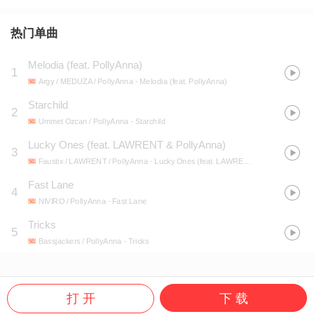
热门单曲
Melodia (feat. PollyAnna)
1
Argy / MEDUZA / PollyAnna
- Melodia (feat. PollyAnna)
Starchild
2
Ummet Ozcan / PollyAnna
- Starchild
Lucky Ones (feat. LAWRENT & PollyAnna)
3
Faustix / LAWRENT / PollyAnna
- Lucky Ones (feat. LAWRENT & PollyAnna)
Fast Lane
4
NIVIRO / PollyAnna
- Fast Lane
Tricks
5
Bassjackers / PollyAnna
- Tricks
打 开
下 载