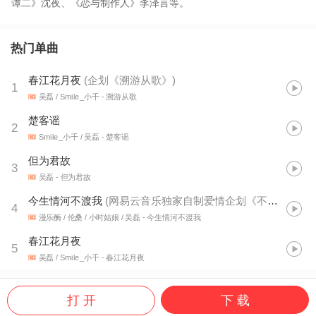
谭二》沈夜、《恋与制作人》李泽言等。
热门单曲
春江花月夜
(
企划《溯游从歌》
)
1
吴磊 / Smile_小千
- 溯游从歌
楚客谣
2
Smile_小千 / 吴磊
- 楚客谣
但为君故
3
吴磊
- 但为君故
今生情河不渡我
(
网易云音乐独家自制爱情企划《不合时宜》
)
4
漫乐酶 / 伦桑 / 小时姑娘 / 吴磊
- 今生情河不渡我
春江花月夜
5
吴磊 / Smile_小千
- 春江花月夜
打 开
下 载