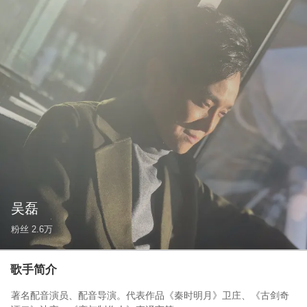
吴磊
粉丝
2.6万
歌手简介
著名配音演员、配音导演。代表作品《秦时明月》卫庄、《古剑奇