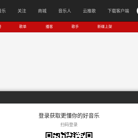
音乐
关注
商城
音乐人
云推歌
下载客户端
榜
歌单
播客
歌手
新碟上架
登录获取更懂你的好音乐
扫码登录