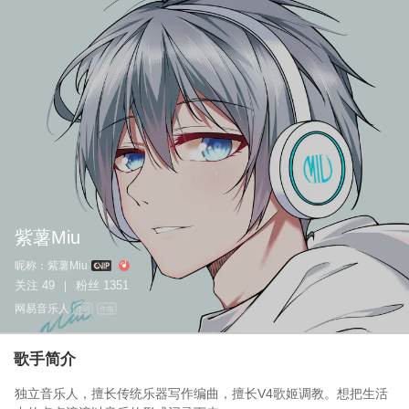
紫薯Miu
昵称：
紫薯Miu
关注
49
粉丝
1351
|
网易音乐人
作词
作曲
歌手简介
独立音乐人，擅长传统乐器写作编曲，擅长V4歌姬调教。想把生活