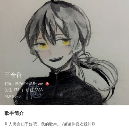
三全音
昵称：
风的标准误差
关注
173
粉丝
6863
|
网易音乐人
歌手简介
和人类言归于好吧，我的歌声。 /谢谢你喜欢我的歌