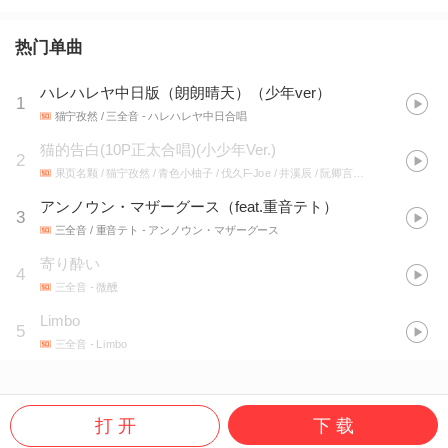
热门单曲
ハレハレヤ中日版（朗朗晴天）（少年ver）
1
猫宁孜然 / 三全音
- ハレハレヤ中日合唱
猫的告白(10P正太合唱)(小少年Ver.)
2
果页名颗 / 猫宁孜然 / 青色小柚子 / 伐久F-Joe / 井溪辰 / 阮卿言 / 换ID了看简介！ / 秦少宸 / 轰龙咩 / 三全音
アンノウン・マザーグース（feat.重音テト）
3
三全音 / 重音テト
- アンノウン・マザーグース
寄り酔い
4
三全音
- 微醺
Limbo
5
三全音
- Limbo
打 开
下 载