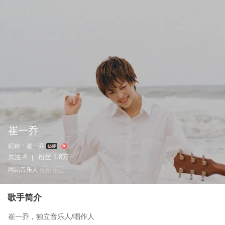
崔一乔
昵称：
崔一乔
关注
8
粉丝
1.8万
|
网易音乐人
作词
作曲
歌手简介
崔一乔，独立音乐人/唱作人