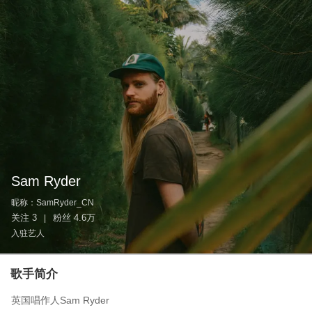
Sam Ryder
昵称：
SamRyder_CN
关注
3
粉丝
4.6万
|
入驻艺人
歌手简介
英国唱作人Sam Ryder