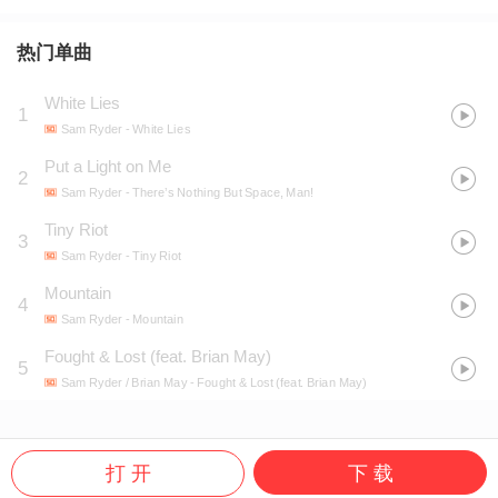
热门单曲
White Lies
1
Sam Ryder
- White Lies
Put a Light on Me
2
Sam Ryder
- There’s Nothing But Space, Man!
Tiny Riot
3
Sam Ryder
- Tiny Riot
Mountain
4
Sam Ryder
- Mountain
Fought & Lost (feat. Brian May)
5
Sam Ryder / Brian May
- Fought & Lost (feat. Brian May)
打 开
下 载