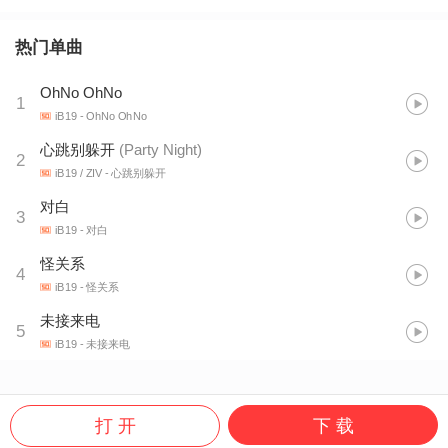
热门单曲
OhNo OhNo
1
iB19
- OhNo OhNo
心跳别躲开
(
Party Night
)
2
iB19 / ZIV
- 心跳别躲开
对白
3
iB19
- 对白
怪关系
4
iB19
- 怪关系
未接来电
5
iB19
- 未接来电
打 开
下 载