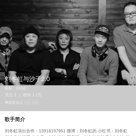
刘冬虹与沙子2.0
昵称：
刘冬虹
关注
2
粉丝
1.1万
|
网易音乐人
作词
作曲
歌手简介
刘冬虹演出合作：13918197951 微博：刘冬虹的 小红书：刘冬虹