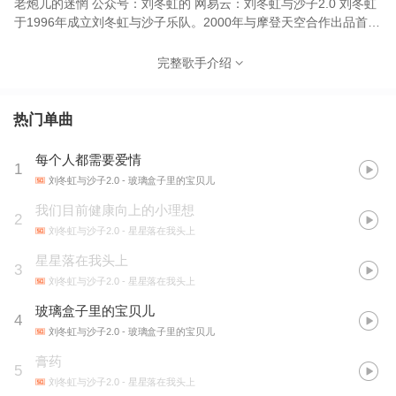
老炮儿的迷惘 公众号：刘冬虹的 网易云：刘冬虹与沙子2.0 刘冬虹
于1996年成立刘冬虹与沙子乐队。2000年与摩登天空合作出品首张
专辑《星星落在我头上》一炮而红，成为经典之作。之后陆续出版
《一个早已成为童话的世界》，《玻璃盒子里的宝贝儿》，《爱与
完整歌手介绍
自由》等专辑。 刘冬虹 辨识度极高的嗓音唱说自如，歌词表达敏锐
而细腻，乐队编曲独树一帜！ 貌似低调的创作隐藏着自省与批判，
丰沛的情感在每一首作品里自然游走，整体风格时而迷幻犀利、时
热门单曲
而唯美冷峻... 刘冬虹常与国内外多位导演合作电影配乐，让他充满
时空感的音乐特质与电影得以完美融合。 近十年间，刘冬虹还进行
每个人都需要爱情
1
了上千场的个人巡演。独特的磁性低嗓被誉为“中国科恩第一人”。
刘冬虹与沙子2.0
- 玻璃盒子里的宝贝儿
我们目前健康向上的小理想
2
刘冬虹与沙子2.0
- 星星落在我头上
星星落在我头上
3
刘冬虹与沙子2.0
- 星星落在我头上
玻璃盒子里的宝贝儿
4
刘冬虹与沙子2.0
- 玻璃盒子里的宝贝儿
膏药
5
刘冬虹与沙子2.0
- 星星落在我头上