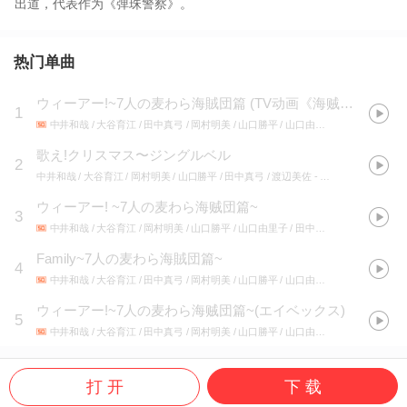
出道，代表作为《弹珠警察》。
热门单曲
ウィーアー!~7人の麦わら海賊団篇
(
TV动画《海贼王》OP7:TVアニメ「ONE PIECE」OP7
1
中井和哉 / 大谷育江 / 田中真弓 / 岡村明美 / 山口勝平 / 山口由里子 / 渡辺美佐
- ワ
歌え!クリスマス〜ジングルベル
2
中井和哉 / 大谷育江 / 岡村明美 / 山口勝平 / 田中真弓 / 渡辺美佐
- ワンピース キャラソンカーニバル!!
ウィーアー! ~7人の麦わら海贼団篇~
3
中井和哉 / 大谷育江 / 岡村明美 / 山口勝平 / 山口由里子 / 田中真弓 / 渡辺美佐
- ON
Family~7人の麦わら海賊団篇~
4
中井和哉 / 大谷育江 / 田中真弓 / 岡村明美 / 山口勝平 / 山口由里子 / 渡辺美佐
- ワ
ウィーアー!~7人の麦わら海贼団篇~(エイベックス)
5
中井和哉 / 大谷育江 / 田中真弓 / 岡村明美 / 山口勝平 / 山口由里子 / 渡辺美佐
- ON
打 开
下 载