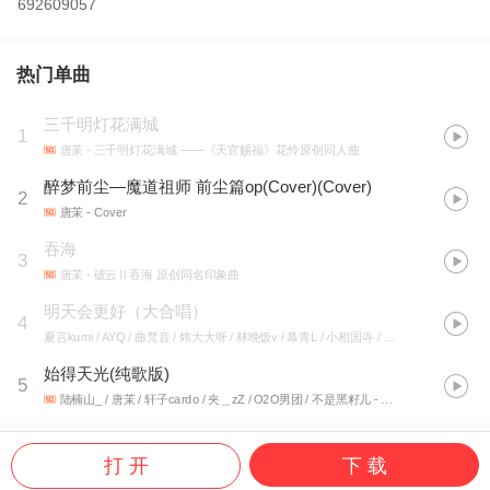
692609057
热门单曲
三千明灯花满城
1
唐茉
- 三千明灯花满城 ——《天官赐福》花怜原创同人曲
醉梦前尘—魔道祖师 前尘篇op(Cover)(Cover)
2
唐茉
- Cover
吞海
3
唐茉
- 破云Ⅱ吞海 原创同名印象曲
明天会更好（大合唱）
4
夏言kumi / AYQ / 曲梵音 / 炜大大呀 / 林晚饭v / 幕青L / 小相国寺 / Yuyu / 凌烨 / 煎包 / Franky北城叔 / 唐茉 / Yuzuki白羽 / 郝建_Koala
始得天光(纯歌版)
5
陆楠山_ / 唐茉 / 轩子cardo / 夹＿zZ / O2O男团 / 不是黑籽儿
- 始得天光【破云x吞海原创群像同人曲】
打 开
下 载