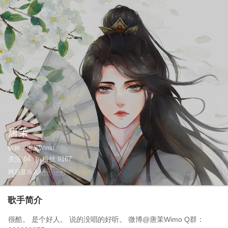
唐茉
昵称：
唐茉Wimo
关注
84
粉丝
9167
|
网易音乐人
作词
作曲
歌手简介
很酷。 是个好人。 说的没唱的好听。 微博@唐茉Wimo Q群：