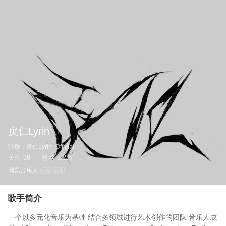
戾仁Lyrin
昵称：
戾仁Lyrin_Official
关注
38
粉丝
5.2万
|
网易音乐人
作词
作曲
歌手简介
一个以多元化音乐为基础 结合多领域进行艺术创作的团队 音乐人成