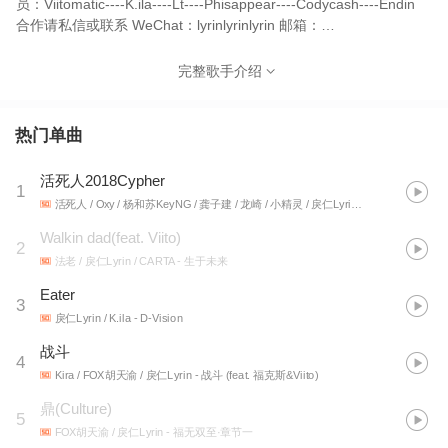
员：Viitomatic----K.ila----Lt----Phisappear----Codycash----Endin
合作请私信或联系 WeChat：lyrinlyrinlyrin 邮箱：
Lyrin@vip.163.com
完整歌手介绍
热门单曲
活死人2018Cypher
1
活死人 / Oxy / 杨和苏KeyNG / 龚子建 / 龙崎 / 小精灵 / 戾仁Lyrin / 法老 / Buzzy / 小安迪LilAndyKillThemAll
Walkin dad(feat. Viito)
2
法老 / 戾仁Lyrin / CARTA
- 生于未来
Eater
3
戾仁Lyrin / K.ila
- D-Vision
战斗
4
Kira / FOX胡天渝 / 戾仁Lyrin
- 战斗 (feat. 福克斯&Viito)
鼎(Culture)
5
FOX胡天渝 / 戾仁Lyrin
- 福无双至·章节一