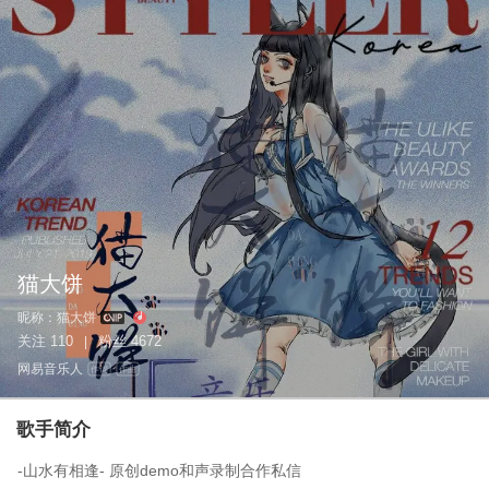
猫大饼
昵称：
猫大饼
关注
110
粉丝
4672
|
网易音乐人
作词
作曲
歌手简介
-山水有相逢- 原创demo和声录制合作私信