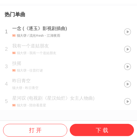
热门单曲
一念 (《逐玉》影视剧插曲)
1
猫大饼 / 流光Hesh
- 江湖夜雨
我有一个道姑朋友
2
猫大饼
- 我有一个道姑朋友
扶摇
3
猫大饼
- 往昔灯谜
昨日青空
4
猫大饼
- 昨日青空
星河叹
(
电视剧《星汉灿烂》女主人物曲
)
5
猫大饼
- 陪你看星星
打 开
下 载