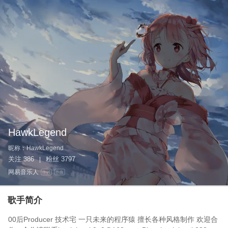
HawkLegend
昵称：
HawkLegend
关注
386
粉丝
3797
|
网易音乐人
作词
作曲
歌手简介
00后Producer 技术宅 一只未来的程序猿 擅长各种风格制作 欢迎合