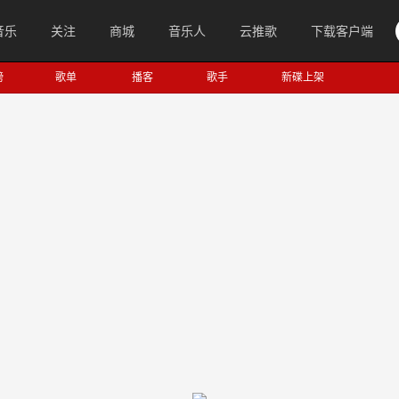
音乐
关注
商城
音乐人
云推歌
下载客户端
榜
歌单
播客
歌手
新碟上架