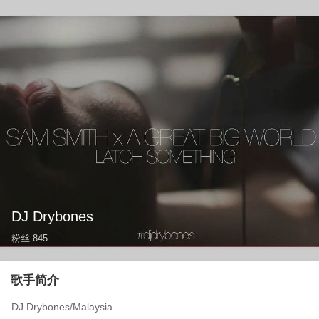
DJ Drybones
粉丝
845
歌手简介
DJ Drybones/Malaysia