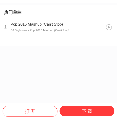
热门单曲
Pop 2016 Mashup (Can't Stop)
1
DJ Drybones
- Pop 2016 Mashup (Can't Stop)
打 开
下 载