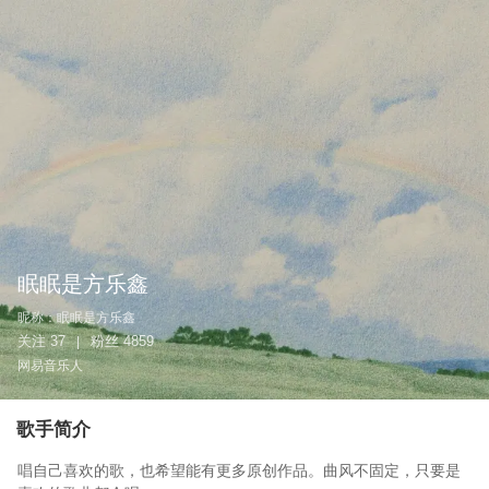
眠眠是方乐鑫
昵称：
眠眠是方乐鑫
关注
37
粉丝
4859
|
网易音乐人
歌手简介
唱自己喜欢的歌，也希望能有更多原创作品。曲风不固定，只要是