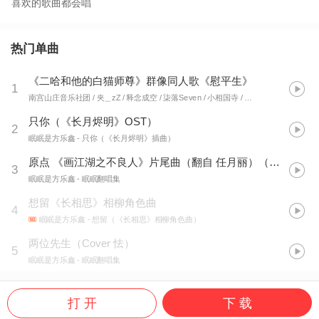
喜欢的歌曲都会唱
热门单曲
《二哈和他的白猫师尊》群像同人歌《慰平生》
1
南宫山庄音乐社团 / 夹＿zZ / 释念成空 / 柒落Seven / 小相国寺 / 趴熊 / 眠眠是方乐鑫 / 妖卿yoky / 空城mill / 小伟 / 凤瑜 / Franky北城叔 / 奶爸白 / 青鸾司音 / 煜煊 / 纯钧Jun / 佑旻yomi / 落星无痕 / 逸宸
只你（《长月烬明》OST）
2
眠眠是方乐鑫
- 只你（《长月烬明》插曲）
原点 《画江湖之不良人》片尾曲（翻自 任月丽）（Cover 任月丽）
3
眠眠是方乐鑫
- 眠眠翻唱集
想留《长相思》相柳角色曲
4
眠眠是方乐鑫
- 想留（《长相思》相柳角色曲）
两位先生（Cover 怯）
5
眠眠是方乐鑫
- 眠眠翻唱集
打 开
下 载