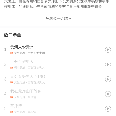
式出道。由在贵州铜仁苗乡梵净山下长大的亲兄妹歌手杨刚和杨雯
梓组成，兄妹俩从小在西南苗寨的灵秀与音乐氛围熏陶中成长，并
探索原创音乐道路至今。 兄-杨刚，原创音乐人，艺名“西部杨刚”。
十几岁时开始学习吉他和音乐创作，少年时开始组乐队，创作大量
完整歌手介绍
兼具民族风情和流行风格的作品。集作词作曲演唱为一身的原创音
乐人，国家一级调音师。发表过《老婆你辛苦了》《草原情》《月
亮》《爱就爱了吧》等多首原创作品。 妹-杨雯梓（原名：杨前菲）
热门单曲
自幼接受音乐专业培训、以实力唱功获得多个奖项，曾获多彩贵州
形象大使之誉称，央视三台《黄金100秒》金牌获得者；兄妹俩自幼
贵州人爱贵州
1
喜爱音乐，多年来的执着、坚持与创新，兄妹俩已有多首原创音乐
天生兄妹
- 贵州人爱贵州
作品上线，以实力唱功得到广大听众的好评。
百分百好男人
2
天生兄妹
- 百分百好男人
百分百好男人 (伴奏)
3
天生兄妹
- 百分百好男人
我在梵净山下等你
4
天生兄妹
- 草原情
草原情
5
天生兄妹
- 草原情