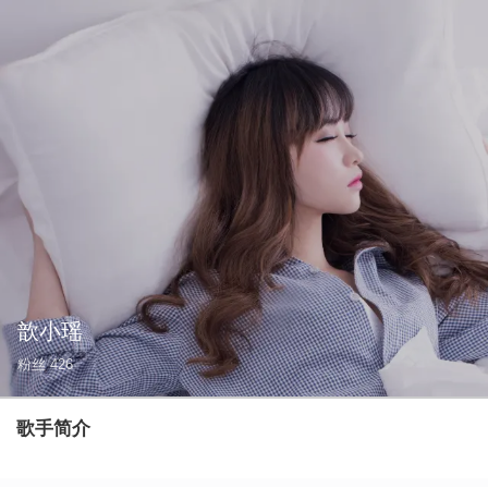
歆小瑶
粉丝
426
歌手简介