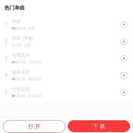
热门单曲
别爱
1
歆小瑶
- 别爱
别爱 (伴奏)
2
歆小瑶
- 别爱
与我无关
3
歆小瑶
- 与我无关
朋友关系
4
歆小瑶
- 朋友关系
分手以后
5
歆小瑶
- 分手以后
打 开
下 载